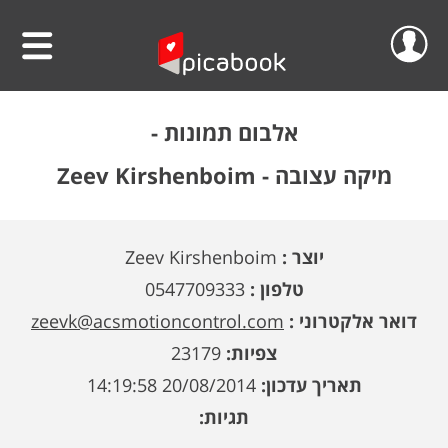
שלום
סרטוני וידאו
אלבום תמונות -
הפרוייקטים שלי
אלבומים
מיקה עצובה - Zeev Kirshenboim
ההזמנות שלי
לוחות שנה
יוצר :
Zeev Kirshenboim
הסרטונים שלי
הגדה אישית לפסח
טלפון :
0547709333
הפרופיל שלי
פיקאבוק על הקיר
דואר אלקטרוני :
zeevk@acsmotioncontrol.com
צפיות:
23179
חדש!
פיקסל על הקיר
גלריית מוצרים
התנתק
תאריך עדכון:
20/08/2014 14:19:58
הדפס תמונתך בענק
אודות
תגיות:
קולאז' תמונות