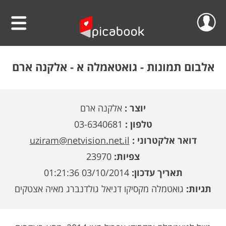
שלום
סרטוני וידאו
אלבום תמונות -
גואטאמלה א - אלקנה ארם
הפרוייקטים שלי
אלבומים
יוצר :
אלקנה ארם
ההזמנות שלי
לוחות שנה
טלפון :
03-6340681
הסרטונים שלי
הגדה אישית לפסח
דואר אלקטרוני :
uziram@netvision.net.il
צפיות:
23970
הפרופיל שלי
פיקאבוק על הקיר
תאריך עדכון:
03/10/2014 01:21:36
חדש!
פיקסל על הקיר
גלריית מוצרים
התנתק
תגיות:
גואטמלה מקסיקו דניאל גולדנברג מאיה אצטקים
הדפס תמונתך בענק
אודות
קולאז' תמונות