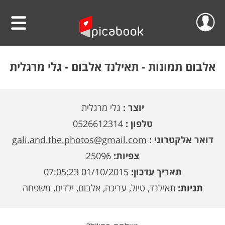
שלום
סרטוני וידאו
אלבום תמונות -
תאילנד אלבום - גלי מרגלית
הפרוייקטים שלי
אלבומים
יוצר :
גלי מרגלית
ההזמנות שלי
לוחות שנה
טלפון :
0526612314
הסרטונים שלי
הגדה אישית לפסח
דואר אלקטרוני :
gali.and.the.photos@gmail.com
צפיות:
25096
הפרופיל שלי
פיקאבוק על הקיר
תאריך עדכון:
01/10/2015 07:05:23
חדש!
פיקסל על הקיר
גלריית מוצרים
התנתק
תגיות:
תאילנד, טיול, עריכה, אלבום, ילדים, משפחה
הדפס תמונתך בענק
אודות
קולאז' תמונות