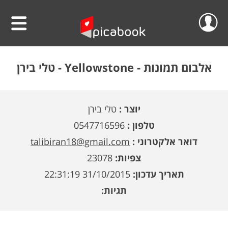
שלום
סרטוני וידאו
אלבום תמונות -
Yellowstone - טלי בירן
הפרוייקטים שלי
אלבומים
יוצר :
טלי בירן
ההזמנות שלי
לוחות שנה
טלפון :
0547716596
הסרטונים שלי
הגדה אישית לפסח
דואר אלקטרוני :
talibiran18@gmail.com
צפיות:
23078
הפרופיל שלי
פיקאבוק על הקיר
תאריך עדכון:
31/10/2015 22:31:19
חדש!
פיקסל על הקיר
גלריית מוצרים
התנתק
תגיות:
הדפס תמונתך בענק
אודות
קולאז' תמונות