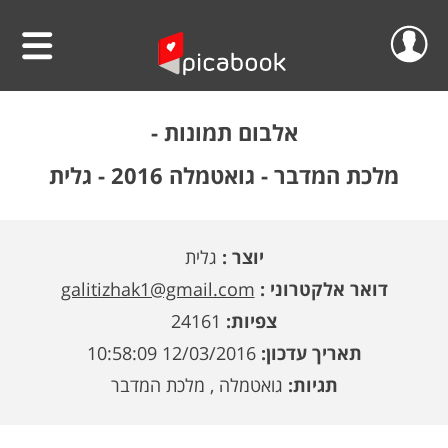
שלום
סרטוני וידאו
אלבום תמונות -
הפרוייקטים שלי
אלבומים
מלכת המדבר - גואטמלה 2016 - גלית
ההזמנות שלי
לוחות שנה
יוצר :
גלית
הסרטונים שלי
הגדה אישית לפסח
דואר אלקטרוני :
galitizhak1@gmail.com
הפרופיל שלי
פיקאבוק על הקיר
צפיות:
24161
תאריך עדכון:
12/03/2016 10:58:09
חדש!
פיקסל על הקיר
גלריית מוצרים
התנתק
תגיות:
גואטמלה , מלכת המדבר
הדפס תמונתך בענק
אודות
קולאז' תמונות