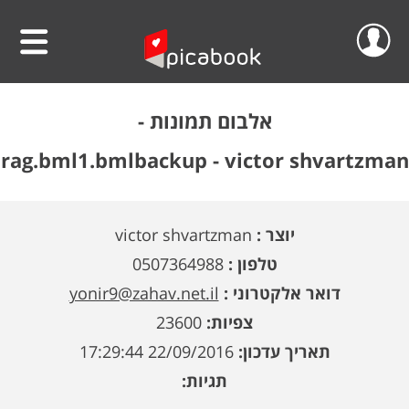
שלום
סרטוני וידאו
אלבום תמונות -
הפרוייקטים שלי
אלבומים
rag.bml1.bmlbackup - victor shvartzman
ההזמנות שלי
לוחות שנה
יוצר :
victor shvartzman
הסרטונים שלי
הגדה אישית לפסח
טלפון :
0507364988
הפרופיל שלי
פיקאבוק על הקיר
דואר אלקטרוני :
yonir9@zahav.net.il
צפיות:
23600
חדש!
פיקסל על הקיר
גלריית מוצרים
התנתק
תאריך עדכון:
22/09/2016 17:29:44
הדפס תמונתך בענק
אודות
תגיות:
קולאז' תמונות