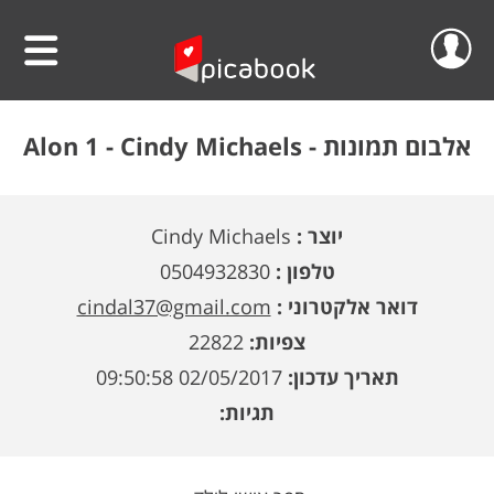
שלום
סרטוני וידאו
אלבום תמונות -
Alon 1 - Cindy Michaels
הפרוייקטים שלי
אלבומים
יוצר :
Cindy Michaels
ההזמנות שלי
לוחות שנה
טלפון :
0504932830
הסרטונים שלי
הגדה אישית לפסח
דואר אלקטרוני :
cindal37@gmail.com
צפיות:
22822
הפרופיל שלי
פיקאבוק על הקיר
תאריך עדכון:
02/05/2017 09:50:58
חדש!
פיקסל על הקיר
גלריית מוצרים
התנתק
תגיות:
הדפס תמונתך בענק
אודות
קולאז' תמונות