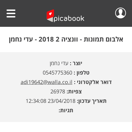
שלום
סרטוני וידאו
אלבום תמונות -
וונציה 2 2018 - עדי נחמן
הפרוייקטים שלי
אלבומים
יוצר :
עדי נחמן
ההזמנות שלי
לוחות שנה
טלפון :
0545775360
הסרטונים שלי
הגדה אישית לפסח
דואר אלקטרוני :
adi19642@walla.co.il
צפיות:
26978
הפרופיל שלי
פיקאבוק על הקיר
תאריך עדכון:
23/04/2018 12:34:08
חדש!
פיקסל על הקיר
גלריית מוצרים
התנתק
תגיות:
הדפס תמונתך בענק
אודות
קולאז' תמונות