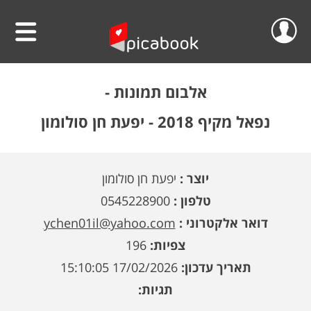
שלום
סרטוני וידאו
אלבום תמונות -
הפרוייקטים שלי
אלבומים
נפאל מקיף 2018 - יפעת חן סולומון
ההזמנות שלי
לוחות שנה
יוצר :
יפעת חן סולומון
הסרטונים שלי
הגדה אישית לפסח
טלפון :
0545228900
הפרופיל שלי
פיקאבוק על הקיר
דואר אלקטרוני :
ychen01il@yahoo.com
צפיות:
196
חדש!
פיקסל על הקיר
גלריית מוצרים
התנתק
תאריך עדכון:
17/02/2026 15:10:05
הדפס תמונתך בענק
אודות
תגיות:
קולאז' תמונות