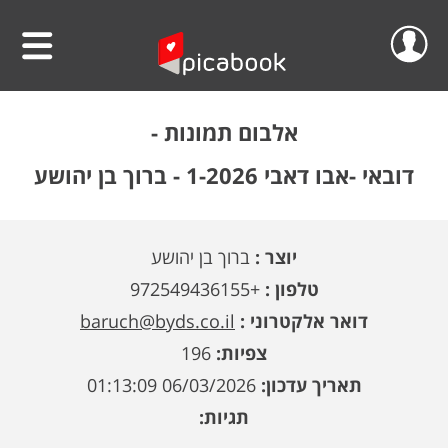
שלום
סרטוני וידאו
אלבום תמונות -
הפרוייקטים שלי
אלבומים
דובאי -אבו דאבי 1-2026 - ברוך בן יהושע
ההזמנות שלי
לוחות שנה
יוצר :
ברוך בן יהושע
הסרטונים שלי
הגדה אישית לפסח
טלפון :
+972549436155
הפרופיל שלי
פיקאבוק על הקיר
דואר אלקטרוני :
baruch@byds.co.il
צפיות:
196
חדש!
פיקסל על הקיר
גלריית מוצרים
התנתק
תאריך עדכון:
06/03/2026 01:13:09
הדפס תמונתך בענק
אודות
תגיות:
קולאז' תמונות