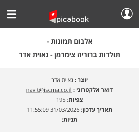
שלום
סרטוני וידאו
אלבום תמונות -
הפרוייקטים שלי
אלבומים
תולדות ברוריה צימרמן - נאוית אדר
ההזמנות שלי
לוחות שנה
יוצר :
נאוית אדר
הסרטונים שלי
הגדה אישית לפסח
דואר אלקטרוני :
navit@iscma.co.il
הפרופיל שלי
פיקאבוק על הקיר
צפיות:
195
תאריך עדכון:
31/03/2026 11:55:09
חדש!
פיקסל על הקיר
גלריית מוצרים
התנתק
תגיות:
הדפס תמונתך בענק
אודות
קולאז' תמונות