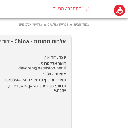
התחבר / הרשם
»
»
עמוד הבית
גלריית גולשים
גלריית אלבומים
אלבום תמונות -
China - דוד אורן
יוצר :
דוד אורן
דואר אלקטרוני :
davoren@netvision.net.il
צפיות:
23342
תאריך עדכון:
24/07/2010 19:03:44
תגיות:
סין, בייג'ין, סצואן, שיאן, צ'נגדו,
שנגחאי