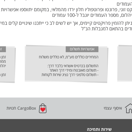
העמודים
ט זוגי, פרונטו ופרוטפוליו חלון ירדו מהמלאי, במקומם יתווספו אפשרויות
ם, מספר העמודים יוגבל ל-100 עמודים
יתן להזמין פרויקטים קיימים, אך יש לשים לב כי ייתכנו שינויים קלים במיד
ים בהתאם למגבלות הנ"ל
אפשרויות תשלום
ז
המחירים כוללים מע"מ, לא כוללים משלוח
ממחר
התשלום בכרטיס אשראי בלבד דרך:
יהלום יש 
- תשלום מאובטח ומידי דרך האתר
- תשלום טלפוני דרך נציג שירות לקוחות
זמן 
איסוף עצמי
CargoBox חנויות
שירות ותמיכה