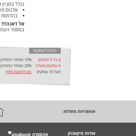
נכלל במניין 
אלבום פוק
בהדפסת יהלו
אל דאגה!!!
נ
במספר העמוד
הנחה לעותקים
2 עד 5 עותקים
10% ממחיר המחירון
6 עותקים ומעלה
20% ממחיר המחירון
מעל 10 עותקים
פנו להצעת מחיר
אפשרויות משלוח:
אודות פיקאבוק
אקסטרה ‎
picabook