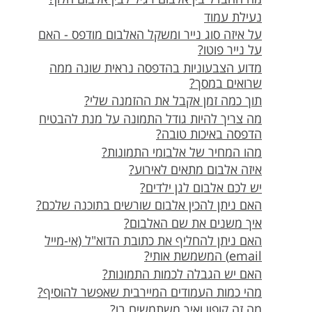
משלוחים
נעילת עמוד
על איזה סוג נייר ומשקל האלבום מודפס - האם
צור קשר
על נייר פוטו?
מדוע הצבעוניות בהדפסה נראית שונה ממה
מבצעים
שרואים במסך?
תוך כמה זמן אקבל את ההזמנה שלי?
מה צריך להיות גודל התמונה על מנת להבטיח
הדפסה באיכות טובה?
מהו המחיר של אלבומי התמונות?
איזה אלבום מתאים לאירוע?
יש לכם אלבום לגן ילדים?
האם ניתן להכין אלבום שורשים בתוכנה שלכם?
איך משנים את שם האלבום?
האם ניתן להחליף את כתובת הדוא"ל (אי-מייל
email) המשמשת אותי?
האם יש הגבלה לכמות התמונות?
מהי כמות העמודים המיירבית שאפשר להוסיף?
מה זה קופון ואיך משתמשים בו?