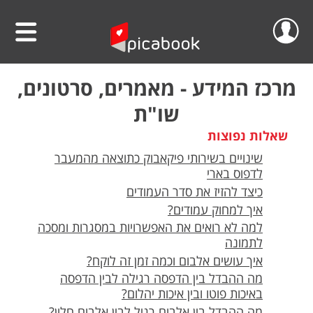
שלום
סרטוני וידאו
מרכז המידע - מאמרים, סרטונים,
שו"ת
הפרוייקטים שלי
אלבומים
שאלות נפוצות
ההזמנות שלי
לוחות שנה
שינויים בשירותי פיקאבוק כתוצאה מהמעבר
לדפוס בארי
הסרטונים שלי
הגדה אישית לפסח
כיצד להזיז את סדר העמודים
איך למחוק עמודים?
הפרופיל שלי
פיקאבוק על הקיר
למה לא רואים את האפשרויות במסגרות ומסכה
לתמונה
חדש!
פיקסל על הקיר
גלריית מוצרים
התנתק
איך עושים אלבום וכמה זמן זה לוקח?
הדפס תמונתך בענק
מה ההבדל בין הדפסה רגילה לבין הדפסה
אודות
באיכות פוטו ובין איכות יהלום?
קולאז' תמונות
מה ההבדל בין אלבום רגיל לבין אלבום חלון?