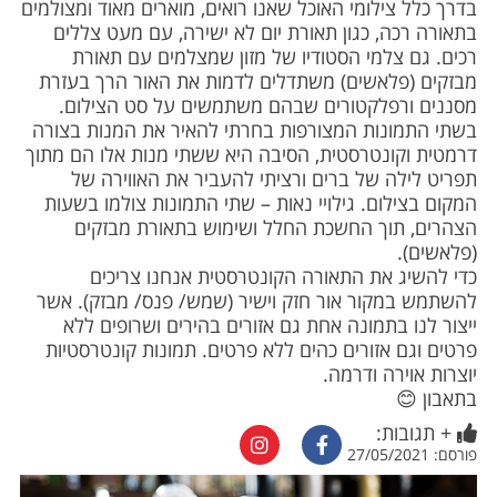
בדרך כלל צילומי האוכל שאנו רואים, מוארים מאוד ומצולמים
משלוחים
בתאורה רכה, כגון תאורת יום לא ישירה, עם מעט צללים
רכים. גם צלמי הסטודיו של מזון שמצלמים עם תאורת
צור קשר
מבזקים (פלאשים) משתדלים לדמות את האור הרך בעזרת
מסננים ורפלקטורים שבהם משתמשים על סט הצילום.
מבצעים
בשתי התמונות המצורפות בחרתי להאיר את המנות בצורה
דרמטית וקונטרסטית, הסיבה היא ששתי מנות אלו הם מתוך
תפריט לילה של ברים ורציתי להעביר את האווירה של
המקום בצילום. גילויי נאות – שתי התמונות צולמו בשעות
הצהרים, תוך החשכת החלל ושימוש בתאורת מבזקים
(פלאשים).
כדי להשיג את התאורה הקונטרסטית אנחנו צריכים
להשתמש במקור אור חזק וישיר (שמש/ פנס/ מבזק). אשר
ייצור לנו בתמונה אחת גם אזורים בהירים ושרופים ללא
פרטים וגם אזורים כהים ללא פרטים. תמונות קונטרסטיות
יוצרות אוירה ודרמה.
בתאבון 😊
+ תגובות:
פורסם: 27/05/2021