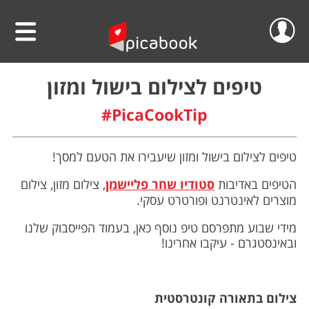
שלום
סרטוני וידאו
טיפים לצילום בישול ומזון
#PicaCookTip
הפרוייקטים שלי
אלבומים
ההזמנות שלי
לוחות שנה
טיפים לצילום בישול ומזון שיעבירו את הטעם למסך!
הסרטונים שלי
הגדה אישית לפסח
הטיפים באדיבות
סטודיו שחר פליישמן
, צילום מזון, צילום
מוצרים לאינטרנט ופורטרט עסקי.
הפרופיל שלי
פיקאבוק על הקיר
מידי שבוע מתפרסם טיפ נוסף כאן, בעמוד הפייסבוק שלנו
ובאינסטגרם - עיקבו אחרינו!
חדש!
פיקסל על הקיר
גלריית מוצרים
התנתק
הדפס תמונתך בענק
אודות
קולאז' תמונות
צילום בתאורה קונטרסטית