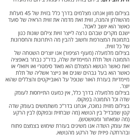
בצילום מזון אנחנו מצלמים בדרך כלל בזוית של 45 מעלות
מהשולחן והמנה, זווית זאת מדמה את זווית הראיה של סועד
כאשר הוא יושב לאכול.
ישנם מקרים שבהם נרצה לייצר זויות צילום שונות כגון
בתמונות המצורפות וחשוב להבין מה היתרונות והחסרונות
של כל זווית.
בצילום מלמעלה (מעוף הציפור) אנו יוצרים השטחה של
התמונה ושל תלת המיימדיות שלה, בדר"כ נבחר באופציה
זאת כאשר הנושא המצולם הוא מאוד סימטרי ואו ויזואלי או
כאשר הוא בעל גבהים שונים ואז נייצר אשליה של תלת
מיימדיות בעזרת האור שנופל על האובייקטים והצללים שהוא
יוצר.
בצילום מלמעלה בדרך כלל, אין כמעט התייחסות לעומק
שדה וכל התמונה בפוקוס.
בצילום מזוית נמוכה, אנחנו בדר"כ משתמשים בעומק שדה
קטן שמבדיל בין הנושא (מה שבחזית ובפוקס) לבין הרקע
(מה שמאחור ומטושטש).
את עומק השדה אנו משיגים בעזרת שימוש בצמצם פתוח
ובהרחקה פיזית של הרקע מהנושא.