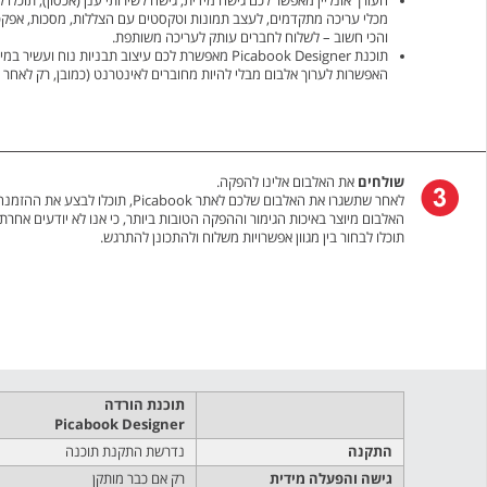
העורך אונליין מאפשר לכם גישה מידית, גישה לשירותי ענן (אכסון), תוכלו 
מכלי עריכה מתקדמים, לעצב תמונות וטקסטים עם הצללות, מסכות, אפקטי
והכי חשוב – לשלוח לחברים עותק לעריכה משותפת.
תוכנת Picabook Designer מאפשרת לכם עיצוב תבניות נו
האפשרות לערוך אלבום מבלי להיות מחוברים לאינטרנט (כמובן, רק לאחר 
שולחים
את האלבום אלינו להפקה.
לאחר שתשגרו את האלבום שלכם לאתר Picabook, תוכלו לבצע את ההזמנה באמצעות טופס מאובטח.
האלבום מיוצר באיכות הגימור וההפקה הטובות ביותר, כי אנו לא יודעים אחרת.
תוכלו לבחור בין מגוון אפשרויות משלוח ולהתכונן להתרגש.
תוכנת הורדה
Picabook Designer
התקנה
נדרשת התקנת תוכנה
גישה והפעלה מידית
רק אם כבר מותקן