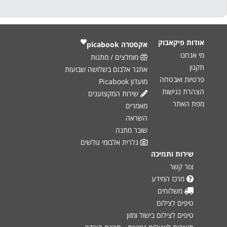
אודות פיקאבוק
אקסטרה ‎
picabook
מי אנחנו
מומלצים / מתנות
תקנון
אתגר אלבום בשלושה שבועות
פרטיות ואבטחה
מועדון Picabook
הצהרת נגישות
שירות המקצוענים
מפת האתר
מאמרים
השראה
שובר מתנה
גלרית אלבומי גולשים
שירות ותמיכה
צור קשר
מרכז המידע
משלוחים
טיפים לצילום
טיפים לצילום בישול ומזון