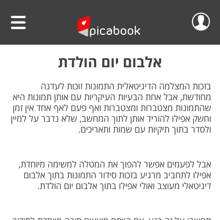
שלום
סרטוני וידאו
אלבום יום הולדת
הפרוייקטים שלי
אלבומים
בזכות המצלמה הדיגיטאלית התמונות זוכות לעדנה
מחודשת, אבל אחת הבעיות העיקריות עם אותן תמונות היא
ההזמנות שלי
לוחות שנה
שהתמונות מצטברות ומצטברות ואף פעם לאף אחד אין זמן
וחשק אפילו להוריד אותן לתוך המחשב, שלא נדבר על למיין
ולסדר בתוך תיקיות עם שמות ותאריכים.
הסרטונים שלי
הגדה אישית לפסח
הפרופיל שלי
פיקאבוק על הקיר
אבל לפעמים אפשר להפוך את המטלה למשימה מיוחדת,
אפילו לתחביב מרגיע בזכות סידור התמונות בתוך אלבום
חדש!
פיקסל על הקיר
גלריית מוצרים
התנתק
דיגיטאלי מעוצב ואולי אפילו בתוך אלבום יום הולדת.
הדפס תמונתך בענק
אודות
קולאז' תמונות