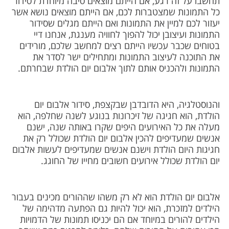
תחשבו על זה רגע, אם הייתם מוצאים סיבה מיוחדת לסידור
משלוחים
כל התמונות שמצטברות לכם, אם הייתם מוצאים נושא אשר
יעזור לכם למיין את התמונות ואם הייתם מגלים שסידור
צור קשר
התמונות ועיצובן יכול להפוך לחוויה מענגת, אנחנו דיי
בטוחים שכבר עכשיו הייתם רצים למחשב שלכם, מורידים
את התוכנה לעיצוב התמונות ומתחילים ישר לסדר את
מבצעים
התמונות ולהכניס אותם לתוך אלבום יום הולדת שבחרתם.
והנוסטלגיה, היא הדובדבן שבקצפת, סידור אלבום יום
הולדת, הוא חגיגה של זיכרונות בנוגע לשנה שחלפה, הוא
מעלה את כל האירועים היפים שקרו באותה שנה, ישנם
אנשים שמעדיפים להכין אלבום יום הולדת שכולל רק את
חגיגות היום הולדת וישנם אנשים שמעדיפים לעשות אלבום
יום הולדת שכולל אירועים חשובים מחייו של החוגג.
אלבום יום הולדת הוא לא רק משהו שההורים מכינים בעבור
הילדים למזכרת, הוא יכול להיות גם הפתעה מדהימה של
הילדים להורים במיוחד אם הם יכניסו תמונות של הדמויות