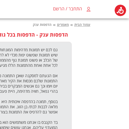
התחבר / הרשם
»
»
עמוד הבית
מאמרים
הדפסות ענק
הדפסות ענק - הדפסות בכל גוד
גם לכם יש תמונות מדהימות המונחות
שיש תמונות שפשוט יפות מכדי לא לה
של הכלב או פשוט תמונת נוף מהממת ש
לכל אחת ואחת מהתמונות הללו מגיע מ
אם הגעתם למסקנה שאכן התמונה מתבז
התמונות שלכם מכסות את הקיר מאחורי
יום ויומו וכך גם אנשים המבקרים בב
בהרי נפאל, חוויה מדהימה, היית פעם 
בנוסף, תמונה בהדפסה איכותית היא
מלאה לבבות לבת/ בן הזוג. את התמונ
אפשר גם להדפיס את התמונות בצורת ק
בד הקנבס בו אנחנו משתמשים הוא בד 