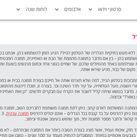
סרטוני וידאו
אלבומים
לוחות שנה
ל
 ללא מעש בתיקיית הגלריה של הטלפון הנייד? הגיע הזמן להשתמש בהן. אנחנו ב
שתמש בהן – בין אם מדובר בתמונה מהממת של הבת או האחיינית, תמונה רומנטית 
צילמתם באחד מהטיולים שלכם, של שמיים בגווני וורוד וכתום מרגשים בשעת שקיעה
קום של כבוד, מגיע שיראו אותה.
בזת בטלפון הנייד, למה שלא תצרפו אותה אל חייכם בצורת תמונה בבית או במשר
 השפה, מעל הטלוויזיה, על קיר חדר השינה וכו'. בצורה זו, תוכלו ליהנות מהתמ
ית. מדובר בנושא שיחה קליל לשבור את הקרח עם מבקרים חדשים: "כן זאת האחיינית 
באזור?" וכדומה.
 המתנה המושלמת לאדם קרוב: ניתן לתת תמונה משותפת לחבריכם הטוב, תמונה מ
ות ניתן להדפיס על בד קנבס בכל הגדלים – אתם יכולים להדפיס
תמונה ענקית
ולאז' ולחבר מספר תמונות יחד, תוך שימוש בעיצוב אופנתי וכיתוב.
חזק, איכותי ועמיד, אשר מציג בצורה הטובה ביותר את התמונה שבחרתם – לא סתם 
המועדף עליהם. אנחנו עושים שימוש בצבעים איכותיים במיוחד,