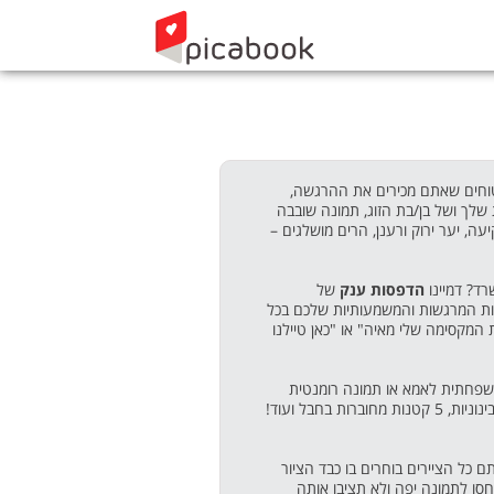
טוחים שאתם מכירים את ההרגשה,
שלך ושל בן/בת הזוג, תמונה שובבה
, יער ירוק ורענן, הרים מושלגים –
ד? דמיינו
הדפסות ענק
של
ונות המרגשות והמשמעותיות שלכם בכל
המקסימה שלי מאיה" או "כאן טיילנו
שפחתית לאמא או תמונה רומנטית
, 3 בינוניות, 5 קטנות מחוברות בחבל ועוד!
כל הציירים בוחרים בו כבד הציור
 המסוגלים להחזיק מעמד עד 100 שנים – כמובן אם תתייחסו לתמונה יפה ולא תציבו אותה