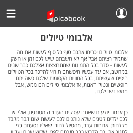
שלום
סרטוני וידאו
אלבומי טיולים
הפרוייקטים שלי
אלבומים
אלבומי טיולים יכריחו אתכם סוף כל סוף לעשות את מה
שתמיד רציתם אבל אף לא חשבתם שיש לכם זמן או חשק
ההזמנות שלי
לוחות שנה
לעשות - סדר בכל התמונות שמתרוצצות אצלכם כבר שנים
במחשב, אם עד עכשיו חיפשתם תירוץ להיזכר בכל הטיולים
היפים שעשיתם, בכל החוויות הקסומות שלכם כשהייתם
הסרטונים שלי
הגדה אישית לפסח
חופשיים ונטולי דאגות, אז אלבומי טיולים הם ממש, אבל
ממש בשבילכם.
הפרופיל שלי
פיקאבוק על הקיר
חדש!
פיקסל על הקיר
גלריית מוצרים
התנתק
כן אנחנו יודעים שאתם עסוקים העבודה מטורפת, אולי יש
הדפס תמונתך בענק
לכם ילדים קטנים שלא נותנים לכם לעשות שום דבר מלבד
אודות
מקלחות וארוחות ערב, מהטיול להודו שאליו נסעתם כדי
קולאז' תמונות
לחגוג את ירח הדבש כבר חזרתם לפניי שלוש שנים ועדיין