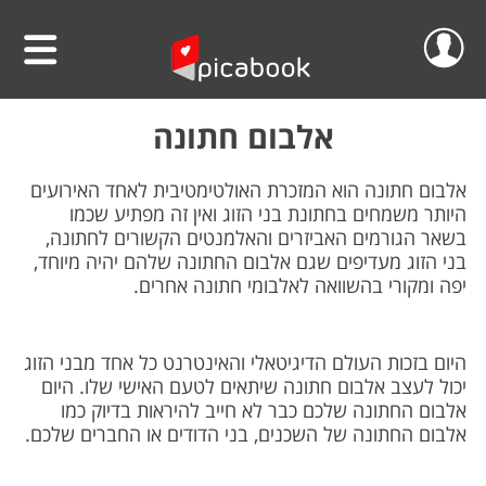
שלום
סרטוני וידאו
אלבום חתונה
הפרוייקטים שלי
אלבומים
אלבום חתונה הוא המזכרת האולטימטיבית לאחד האירועים
היותר משמחים בחתונת בני הזוג ואין זה מפתיע שכמו
ההזמנות שלי
לוחות שנה
בשאר הגורמים האביזרים והאלמנטים הקשורים לחתונה,
בני הזוג מעדיפים שגם אלבום החתונה שלהם יהיה מיוחד,
יפה ומקורי בהשוואה לאלבומי חתונה אחרים.
הסרטונים שלי
הגדה אישית לפסח
הפרופיל שלי
פיקאבוק על הקיר
היום בזכות העולם הדיגיטאלי והאינטרנט כל אחד מבני הזוג
יכול לעצב אלבום חתונה שיתאים לטעם האישי שלו. היום
חדש!
פיקסל על הקיר
גלריית מוצרים
התנתק
אלבום החתונה שלכם כבר לא חייב להיראות בדיוק כמו
הדפס תמונתך בענק
אלבום החתונה של השכנים, בני הדודים או החברים שלכם.
אודות
קולאז' תמונות