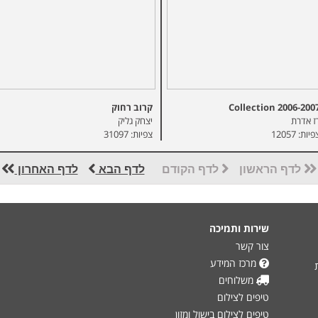
Collection 2006-200
קרוב רחוק
ז אדרת
יצחק גליק
יות: 12057
צפיות: 31097
לדף הראשון
לדף הקודם
לדף הבא
לדף האחרון
שירות ותמיכה
צור קשר
מרכז המידע
משלוחים
טיפים לצילום
טיפים לצילום בישול ומזון