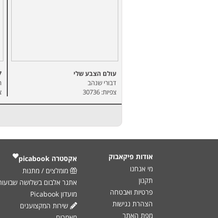
עולם הצבע שלי
7
דבורי שנהב
ר
צפיות: 30736
צפ
אודות פיקאבוק
אקסטרה ‎
picabook
מי אנחנו
מומלצים / מתנות
תקנון
אתגר אלבום בשלושה שבועות
פרטיות ואבטחה
מועדון Picabook
הצהרת נגישות
שירות המקצוענים
מפת האתר
מאמרים