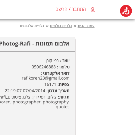
התחבר / הרשם
»
»
עמוד הבית
גלריית גולשים
גלריית אלבומים
אלבום תמונות -
Photog-Rafi - רפי קורן
יוצר :
רפי קורן
טלפון :
0506246888
דואר אלקטרוני :
rafikoren23@gmail.com
צפיות:
16171
תאריך עדכון:
07/04/2014 22:19:07
תגיות:
צילום, רפי קורן, צלם, ציטוטים,i
koren, photographer, photography,
quotes