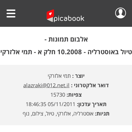
שלום
סרטוני וידאו
אלבום תמונות -
הפרוייקטים שלי
אלבומים
טיול באוסטרליה - 10.2008 חלק א - תמי אלזרקי
ההזמנות שלי
לוחות שנה
יוצר :
תמי אלזרקי
הסרטונים שלי
הגדה אישית לפסח
דואר אלקטרוני :
alazraki@012.net.il
הפרופיל שלי
פיקאבוק על הקיר
צפיות:
15730
תאריך עדכון:
05/11/2011 18:46:35
חדש!
פיקסל על הקיר
גלריית מוצרים
התנתק
תגיות:
אוסטרליה, אלזרקי, טיול, צילום, נוף
הדפס תמונתך בענק
אודות
קולאז' תמונות